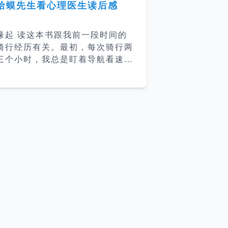
蛤蟆先生看心理医生读后感
缘起 读这本书跟我前一段时间的
骑行经历有关。最初，每次骑行两
三个小时，我总是盯着导航看速度
和距离，每次骑行都很痛苦。后面
我就开始边骑行边听”得到“上的听
书，这本书就是当时听到的。而我
最近两年听和看了好几本心理学相
关的书，然后还想继续了解学习心
理学知识，于是就决定了读这本
书。 内容总结 这本书讲的是蛤蟆
先生陷入的抑郁之后，在朋友们的
鼓励下去看了心理医生。蛤蟆先生
开始的时候是比较抗拒的，在苍鹭
医生的引导下，蛤蟆先生慢慢的放
下心防，探索自己的内心，到最后
接纳自己，找到了人生的新的方