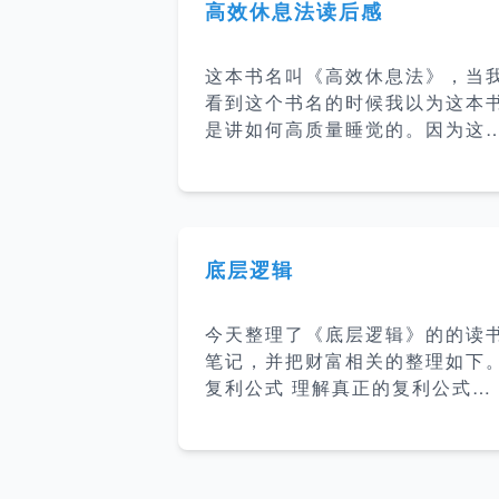
高效休息法读后感
这本书名叫《高效休息法》，当
看到这个书名的时候我以为这本
是讲如何高质量睡觉的。因为这
年整体经济一直不好，公司压力
大，公司给到员工的压力就大，
作时长就长了，睡眠时间就更短
了，所以感觉可以读读看来拯救
己的睡眠。 大脑疲劳 这本书把疲
底层逻辑
累分为大脑疲劳和身体疲劳，而
觉只能解决身体疲劳，睡得的再
今天整理了《底层逻辑》的的读
也无法解决大脑疲劳。大脑疲劳
笔记，并把财富相关的整理如下
身体疲劳有着根本性的差异，即
复利公式 理解真正的复利公式以
发呆，怠速运转的大脑仍然会消
及获得财富自由的三种方法： 无
掉60%~80%的大脑能量，使得
欲无求式财务自由 三生三世财富
脑疲劳在不知不觉中不断积累。
自由 第一桶金式财富自由 早期靠
旦慢性化持续下去，各方面的表
本金，后期靠复利 勤劳能创富，