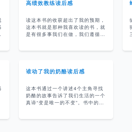
高绩效教练读后感
我
读这本书的收获超出了我的预期，
书
这本书就是那种我喜欢读的书，就
两
是有很多事我们在做，我们遵循着
自己的一套方法在做（这些方法可
工
能是自己摸索也可能是从别人那里
学到的），好像觉得很有逻辑但是
自
又没有能力把这个过程抽象成一套
方法论，这本书就是在讲我们如何
谁动了我的奶酪读后感
睡
帮助他人把潜能释放出来，帮助他
多
们达到最佳状态，也就是本书所说
书
这本书通过一个讲述4个主角寻找
和
的教练他人。 原本以为教练就是
。
奶酪的故事告诉了我们生活的一个
使
教练他人，这本书里讲到教练是一
真谛“变是唯一的不变”。书中的故
耗
种领导和管理的方式，一种对待他
事很简单，初读并没有什么感觉，
大
人的方式，一种思维的方式，一种
再读的时候才会有不同的体会。书
一
存在的方式。 强有力的问题 告知
中的4个主角嗅嗅、匆匆、哼哼、
现
或提出封闭式的问题，人们就不会
唧唧在应对奶酪变化的态度上可以