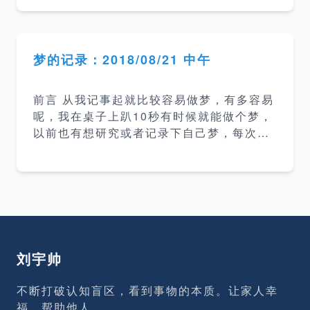
第二遍，还有在工作当中有时候需要写文
档，然后写的也比较乱。所以这次特地花了
很大精力建立这个博客就是希望能提高自己
的写作能力，提升在一些需要文字沟通环境
梦的记录：2018/08/21 中午
里的沟通能力。 提升技术水平 站内博客主
要会以技术为主，而我要想把某一个技术方
前言 从我记事起就比较容易做梦，有多容易
面的知识描述清楚，我自己就必须保证自己
呢，我在桌子上趴10秒有时候就能做个梦，
对该技术有比较深入的了解才行。 记录各种
以前也有想研究或者记录下自己梦，每次都
问题和坑 在平常的开发过程中经常会遇到各
没坚持下来。这次在博客上开这个栏目用于
种问题，然后就会一阵google，然后好不容
后面记录醒来后记得比较清楚的梦并根据情
易解决了，过了段时间又碰到了相同的问题
况做些简单的分析，后面也会继续去关注梦
又要重新找解决方
方面的书籍深入研究这方面的东西。 梦的时
间地点 梦的日期：2018/08/21，大约时间1
3:40-13:59 地点：公司工位 梦的内容 地
点：一间很熟悉、同学很多的教室。 时间：
刘宇帅
梦开始时正在上课、梦里的教室人比较多、
课本也比较多，推测应该是初中或高中的时
不断打破认知盲区，看到事物的本质。让家人幸
候。 人物：梦里的人物没有比较清晰的特
福，帮助他人。