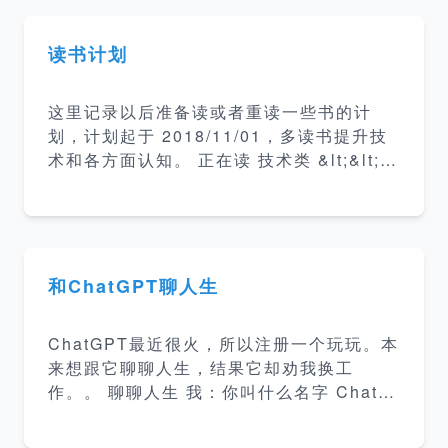
读书计划
这里记录以后准备读或者重读一些书的计
划，计划起于 2018/11/01，多读书提升技
术和各方面认知。 正在读 技术类 &lt;&lt;
算法导论 &gt;&gt; 5% &lt;&lt; 现代操作系
统 &gt;&gt; 10% &lt;&lt; 亿级流量网站架
构核心技术 &gt;&gt; 50% &lt;&lt; 这就是
搜索引擎 &gt;&gt; 25% 介绍搜索引擎的架
构和各部分实现方案。 &lt;&lt; 编码的奥秘
和ChatGPT聊人生
&gt;&gt; 25% 计算机编码普及读物 &lt;&lt;
数学史 &gt;&gt; 4% 数学历史发展和起源 &
ChatGPT最近很火，所以注册一个玩玩。本
lt
来想跟它聊聊人生，结果它却劝我换工
作。。 聊聊人生 我：你叫什么名字 ChatG
PT：我叫ChatGPT，是一个由OpenAI训练
的大型语言模型。 我：我可以给你起个名字