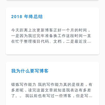
吗？ ChatGPT：您当然可以给我起名字，
但是请注意我是一个人工智能模型，没有实
际意义上的名字。 我：好，我以后就叫你雨
2018 年终总结
宝吧 ChatGPT：很高兴与您相识，您称呼
我为雨宝。我会尽力回答您的每一个问题。
今天距离上次更新博客正好一个月的时间，
我：雨宝，人生的意义是什么？ 雨宝：作为
一是因为我过完年准备换工作这段时间一直
一个AI模型，我没有自我意识和个人感受，
在忙于整理项目代码、文档，二是最近没有
因此不能对人生的意义发表个人观点。不同
看什么新的内容（因为我博客其实是当做笔
的文化、宗教、哲学等对人生的意义有不同
记用的，只是用来记录一些知识点方便以后
的解释，有的认为人生的意
查询）。今天正好刚开完项目交接会闲下来
了就总结一下 2018 年和定一下 2019 年的
目标。 2018 年 工作 工作上的内容没什么
我为什么要写博客
好说的，没什么大的波澜，做了四个项目，
项目主要是公司内部平台并且属于”公司机密
锻炼写作能力 我的写作能力真的是很差，有
“，所以就不详细说了。 总结 前端又会用几
多差呢，读完这篇文章就知道我表达有多差
个库 ant design、vue、nuxtjs、uikit等
了。。 我以前也有写过一些博客，但是写出
语言学习了 go，看了 dart、rust、zephi
来的东西真的是很差劲，连我自己都不想看
r，又尝试了 c++ mysql 优