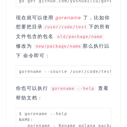
go get github.com/yushuailiu/gorename
现在就可以使用
了，比如你
gorename
想要把目录
下的所有
/user/code/test
文件包含的包名
old/package/name
修改为
那么执行以
new/package/name
下 命令即可：
gorename --source /user/code/test old/
你也可以执行
查看
gorename --help
帮助文档：
$ gorename --help                     
NAME:

   gorename - Rename golang package
