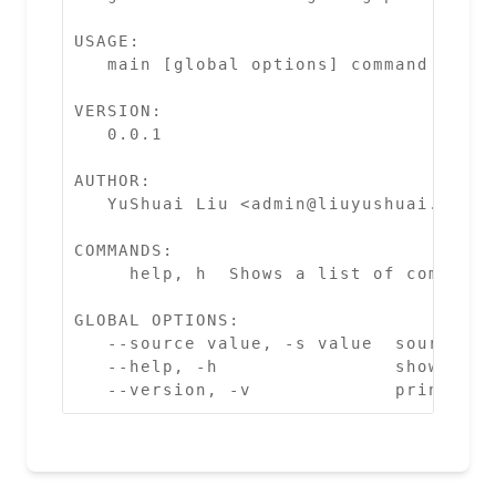
USAGE:

   main [global options] command [comm
VERSION:

   0.0.1

AUTHOR:

   YuShuai Liu <admin@liuyushuai.com>

COMMANDS:

     help, h  Shows a list of commands
GLOBAL OPTIONS:

   --source value, -s value  source pa
   --help, -h                show help

   --version, -v             print the