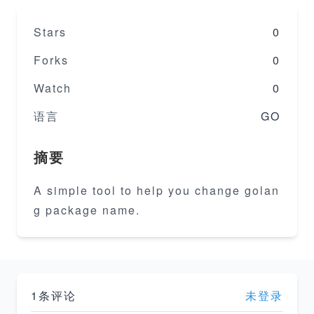
Stars
0
Forks
0
Watch
0
语言
GO
摘要
A simple tool to help you change golan
g package name.
1条评论
未登录