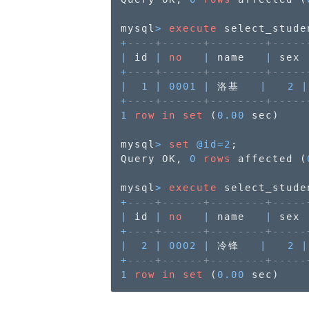
mysql
>
execute
 select_stude
+
----+------+--------+-----
|
 id 
|
no
|
 name   
|
 sex 
+
----+------+--------+-----
|
1
|
0001
|
 洛基   
|
2
|
+
----+------+--------+-----
1
row
in
set
 (
0.00
 sec)

mysql
>
set
@id
=
2
;

Query OK, 
0
rows
 affected (
mysql
>
execute
 select_stude
+
----+------+--------+-----
|
 id 
|
no
|
 name   
|
 sex 
+
----+------+--------+-----
|
2
|
0002
|
 冷锋   
|
2
|
+
----+------+--------+-----
1
row
in
set
 (
0.00
 sec)