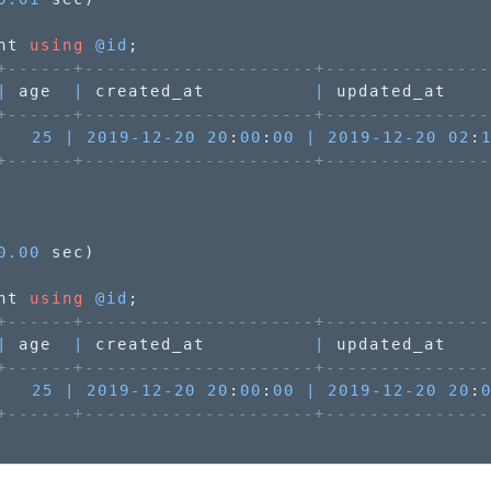
nt 
using
@id
+------+---------------------+---------------
|
 age  
|
 created_at          
|
 updated_at    
+------+---------------------+---------------
25
|
2019
-12
-20
20
:
00
:
00
|
2019
-12
-20
02
:
+------+---------------------+---------------
0.00
 sec)

nt 
using
@id
+------+---------------------+---------------
|
 age  
|
 created_at          
|
 updated_at    
+------+---------------------+---------------
25
|
2019
-12
-20
20
:
00
:
00
|
2019
-12
-20
20
:
+------+---------------------+---------------