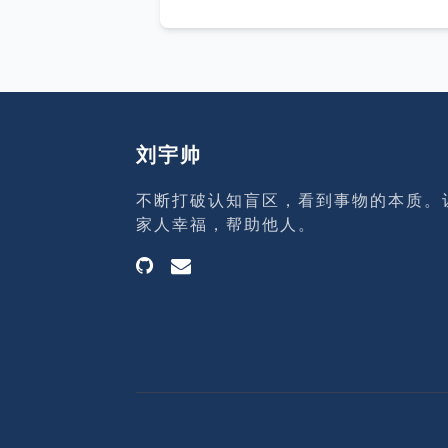
优化器组件 缓冲组件 插件式存储
引擎 物理文件 需要注意存储引擎
是基于表的而不是库，比如我们
以在建表的时候为表指明存储引
擎。 MySQL 存储引擎 常见存储
引擎 InnoDB MySQL 5.5.8 版本
刘宇帅
之后的默认存储引擎，事务性，
锁，支持外键。 MyISAM 存储引
不断打破认知盲区，看到事物的本质。
擎不支持事务、表锁，支持全文
家人幸福，帮助他人。
引，主要面对一些 OLAP 数据库
应用。MySQL 5.5.6 版本之前的
默认存储引擎。 NDB 存储引擎
一个集群存储引擎。 Memory 存
储引擎将表