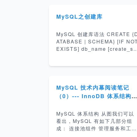
MySQL之创建库
MySQL 创建库语法 CREATE {
ATABASE | SCHEMA} [IF NO
EXISTS] db_name [create_sp
ecification] ... create_specific
ation: [DEFAULT] CHARACTE
R SET [=] charset_name | [DE
FAULT] COLLATE [=] collatio
_name 创建一个默认的数据库 c
MySQL 技术内幕阅读笔记
eate database school; 执行结
（0）--- InnoDB 体系结构
果 mysql&gt; create database
存储引擎
school; Query OK, 1 row affe
MySQL 体系结构 从图我们可以
te
看出，MySQL 有如下几部分组
成： 连接池组件 管理服务和工具
组件 SQL 接口组件 查询优化组