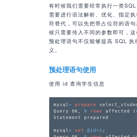
有时候我们需要经常执行一类SQL
需要进行语法解析、优化、指定执
符替代，可以先把带占位符的语句
候只需要传入不同的参数即可，这
预处理语句不仅能够提高 SQL 
义。
预处理语句使用
使用 id 查询学生信息
mysql
>
prepare
 select_stude
Query OK, 
0
rows
 affected (
Statement prepared

mysql
>
set
@id
=
1
;

Query OK, 
0
rows
 affected (