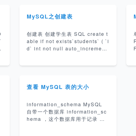
MySQL之创建表
D
创建表 创建学生表 SQL create t
T
able if not exists`students` ( `i
d` int not null auto_increment
comment '学生id', `no` char(5)
s] [PARTIT
not null comment '学生学号', `n
e
ame` varchar(128) not null def
R
n
ault '' comment '学生姓名', `se
BY 
r
x` tinyint not null default 0 co
查看 MySQL 表的大小
mment '0 无 1 女 2 男', `age` ti
Y
和
nyint null default
e
information_schema MySQL
c
自带一个数据库 information_sc
hema ，这个数据库用于记录 My
SQL 数据库的基本信息，比如数
据库名，数据库的表，表栏的数据
件