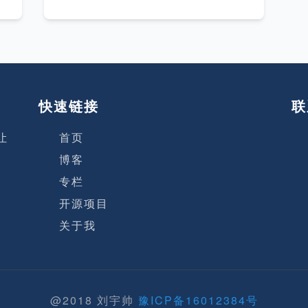
类型与访问权限等。 mysql&gt;
use information_schema; Rea
ding table information for com
可
pletion of table and column n
ames You can turn off this fea
ture to get a quicker startup w
快速链接
联
ith -A Database changed mys
行
ql&gt;
让
首页
索
博客
专栏
是
开源项目
关于我
@2018 刘宇帅
豫ICP备16012384号