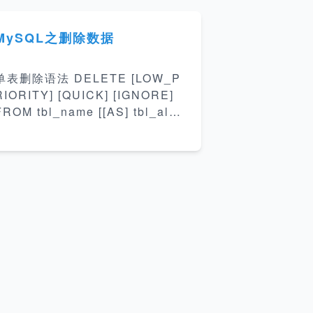
MySQL之删除数据
单表删除语法 DELETE [LOW_P
RIORITY] [QUICK] [IGNORE]
FROM tbl_name [[AS] tbl_alia
ION (partition_nam
 [, partition_name] ...)] [WHE
E where_condition] [ORDER
...] [LIMIT row_count] 多表
删除 DELETE [LOW_PRIORIT
] [QUICK] [IGNORE] tbl_nam
[.*] [, tbl_name[.*]] ... FROM t
able_r